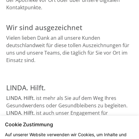
der Apotheke vor Ort oder über unsere digitalen
Kontaktpunkte.
Wir sind ausgezeichnet
Vielen lieben Dank an all unsere Kunden
deutschlandweit für diese tollen Auszeichnungen für
uns und unsere Teams, die täglich für Sie vor Ort im
Einsatz sind.
LINDA. Hilft.
LINDA. Hilft.
ist mehr als Sie auf dem Weg Ihres
Gesundwerdens oder Gesundbleibens zu begleiten.
LINDA. Hilft.
ist auch unser Engagement für
Gesundheitsorganisationen, die auf Unterstützung
Cookie Zustimmung
angewiesen sind - sowie beispielsweise der
Auf unserer Website verwenden wir Cookies, um Inhalte und
Bundesverband Kinderhospiz e. V. Schauen Sie gerne