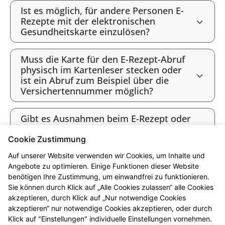
Ist es möglich, für andere Personen E-
Rezepte mit der elektronischen
Gesundheitskarte einzulösen?
Muss die Karte für den E-Rezept-Abruf
physisch im Kartenleser stecken oder
ist ein Abruf zum Beispiel über die
Versichertennummer möglich?
Gibt es Ausnahmen beim E-Rezept oder
werden alle Verordnungen als E-Rezept
angeboten?
Cookie Zustimmung
Auf unserer Website verwenden wir Cookies, um Inhalte und
Gibt es bald ausschließlich E-Rezepte?
Angebote zu optimieren. Einige Funktionen dieser Website
benötigen Ihre Zustimmung, um einwandfrei zu funktionieren.
Sie können durch Klick auf „Alle Cookies zulassen“ alle Cookies
* Bis 12 Uhr vorbestellt sind die Produkte i.d.R. ab 16 Uhr abholbereit.
akzeptieren, durch Klick auf „Nur notwendige Cookies
Beachten Sie bitte die jeweiligen Öffnungszeiten. Vorbehaltlich der
akzeptieren“ nur notwendige Cookies akzeptieren, oder durch
Lieferfähigkeit des Großhandels. Ausgenommen sind Arzneimittel, die in
Klick auf "Einstellungen" individuelle Einstellungen vornehmen.