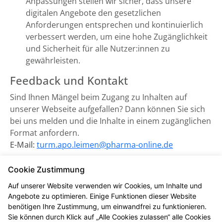
Anpassungen stellen wir sicher, dass unsere
digitalen Angebote den gesetzlichen
Anforderungen entsprechen und kontinuierlich
verbessert werden, um eine hohe Zugänglichkeit
und Sicherheit für alle Nutzer:innen zu
gewährleisten.
Feedback und Kontakt
Sind Ihnen Mängel beim Zugang zu Inhalten auf
unserer Webseite aufgefallen? Dann können Sie sich
bei uns melden und die Inhalte in einem zugänglichen
Format anfordern.
E-Mail:
turm.apo.leimen@pharma-online.de
Zuständige Marktüberwachungsbehörde:
Cookie Zustimmung
Marktüberwachungsstelle der Länder für die
Auf unserer Website verwenden wir Cookies, um Inhalte und
Barrierefreiheit von Produkten und Dienstleistungen
Angebote zu optimieren. Einige Funktionen dieser Website
(MLBF) in Magdeburg, Sachsen-Anhalt.
benötigen Ihre Zustimmung, um einwandfrei zu funktionieren.
Sie können durch Klick auf „Alle Cookies zulassen“ alle Cookies