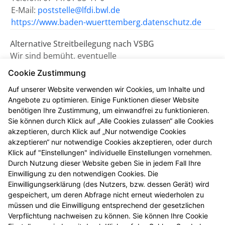
E-Mail:
poststelle@lfdi.bwl.de
https://www.baden-wuerttemberg.datenschutz.de
Alternative Streitbeilegung nach VSBG
Wir sind bemüht, eventuelle
Meinungsverschiedenheiten aus unserem Vertrag
Cookie Zustimmung
einvernehmlich beizulegen. Uns erreichen Sie dazu
Auf unserer Website verwenden wir Cookies, um Inhalte und
auch per E-Mail unter
turm.apo.leimen@pharma-
Angebote zu optimieren. Einige Funktionen dieser Website
online.de
.
benötigen Ihre Zustimmung, um einwandfrei zu funktionieren.
Sie können durch Klick auf „Alle Cookies zulassen“ alle Cookies
Wir nehmen nicht an einem
akzeptieren, durch Klick auf „Nur notwendige Cookies
Streitbeilegungsverfahren vor einer
akzeptieren“ nur notwendige Cookies akzeptieren, oder durch
Verbraucherschlichtungsstelle teil.
Klick auf "Einstellungen" individuelle Einstellungen vornehmen.
Durch Nutzung dieser Website geben Sie in jedem Fall Ihre
Einwilligung zu den notwendigen Cookies. Die
Zuständig ist die Universalschlichtungsstelle des
Einwilligungserklärung (des Nutzers, bzw. dessen Gerät) wird
Zentrums für Schlichtung e.V., Straßburger Straße 8,
gespeichert, um deren Abfrage nicht erneut wiederholen zu
77694 Kehl am Rhein (
https://www.verbraucher-
müssen und die Einwilligung entsprechend der gesetzlichen
schlichter.de
).
Verpflichtung nachweisen zu können. Sie können Ihre Cookie