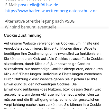
E-Mail:
poststelle@lfdi.bwl.de
https://www.baden-wuerttemberg.datenschutz.de
Alternative Streitbeilegung nach VSBG
Wir sind bemüht, eventuelle
Meinungsverschiedenheiten aus unserem Vertrag
Cookie Zustimmung
einvernehmlich beizulegen. Uns erreichen Sie dazu
Auf unserer Website verwenden wir Cookies, um Inhalte und
auch per E-Mail unter
turm.apo.leimen@pharma-
Angebote zu optimieren. Einige Funktionen dieser Website
online.de
.
benötigen Ihre Zustimmung, um einwandfrei zu funktionieren.
Sie können durch Klick auf „Alle Cookies zulassen“ alle Cookies
Wir nehmen nicht an einem
akzeptieren, durch Klick auf „Nur notwendige Cookies
Streitbeilegungsverfahren vor einer
akzeptieren“ nur notwendige Cookies akzeptieren, oder durch
Verbraucherschlichtungsstelle teil.
Klick auf "Einstellungen" individuelle Einstellungen vornehmen.
Durch Nutzung dieser Website geben Sie in jedem Fall Ihre
Einwilligung zu den notwendigen Cookies. Die
Zuständig ist die Universalschlichtungsstelle des
Einwilligungserklärung (des Nutzers, bzw. dessen Gerät) wird
Zentrums für Schlichtung e.V., Straßburger Straße 8,
gespeichert, um deren Abfrage nicht erneut wiederholen zu
77694 Kehl am Rhein (
https://www.verbraucher-
müssen und die Einwilligung entsprechend der gesetzlichen
schlichter.de
).
Verpflichtung nachweisen zu können. Sie können Ihre Cookie