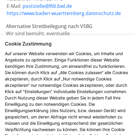
E-Mail:
poststelle@lfdi.bwl.de
https://www.baden-wuerttemberg.datenschutz.de
Alternative Streitbeilegung nach VSBG
Wir sind bemüht, eventuelle
Meinungsverschiedenheiten aus unserem Vertrag
Cookie Zustimmung
einvernehmlich beizulegen. Uns erreichen Sie dazu
Auf unserer Website verwenden wir Cookies, um Inhalte und
auch per E-Mail unter
turm.apo.leimen@pharma-
Angebote zu optimieren. Einige Funktionen dieser Website
online.de
.
benötigen Ihre Zustimmung, um einwandfrei zu funktionieren.
Sie können durch Klick auf „Alle Cookies zulassen“ alle Cookies
Wir nehmen nicht an einem
akzeptieren, durch Klick auf „Nur notwendige Cookies
Streitbeilegungsverfahren vor einer
akzeptieren“ nur notwendige Cookies akzeptieren, oder durch
Verbraucherschlichtungsstelle teil.
Klick auf "Einstellungen" individuelle Einstellungen vornehmen.
Durch Nutzung dieser Website geben Sie in jedem Fall Ihre
Einwilligung zu den notwendigen Cookies. Die
Zuständig ist die Universalschlichtungsstelle des
Einwilligungserklärung (des Nutzers, bzw. dessen Gerät) wird
Zentrums für Schlichtung e.V., Straßburger Straße 8,
gespeichert, um deren Abfrage nicht erneut wiederholen zu
77694 Kehl am Rhein (
https://www.verbraucher-
müssen und die Einwilligung entsprechend der gesetzlichen
schlichter.de
).
Verpflichtung nachweisen zu können. Sie können Ihre Cookie