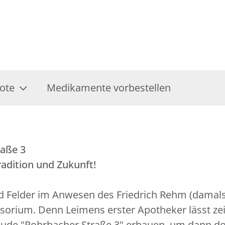
ote
Medikamente vorbestellen
raße 3
dition und Zukunft!
d Felder im Anwesen des Friedrich Rehm (damals 
sorium. Denn Leimens erster Apotheker lässt zei
 "Rohrbacher Straße 3" erbauen, um dann dort d