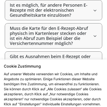
Ist es möglich, für andere Personen E-
Rezepte mit der elektronischen
Gesundheitskarte einzulösen?
Muss die Karte für den E-Rezept-Abruf
physisch im Kartenleser stecken oder
ist ein Abruf zum Beispiel über die
Versichertennummer möglich?
Gibt es Ausnahmen beim E-Rezept oder
werden alle Verordnungen als E-Rezept
angeboten?
Cookie Zustimmung
Auf unserer Website verwenden wir Cookies, um Inhalte und
Gibt es bald ausschließlich E-Rezepte?
Angebote zu optimieren. Einige Funktionen dieser Website
benötigen Ihre Zustimmung, um einwandfrei zu funktionieren.
Sie können durch Klick auf „Alle Cookies zulassen“ alle Cookies
* Bis 12 Uhr vorbestellt sind die Produkte i.d.R. ab 16 Uhr abholbereit.
akzeptieren, durch Klick auf „Nur notwendige Cookies
Beachten Sie bitte die jeweiligen Öffnungszeiten. Vorbehaltlich der
akzeptieren“ nur notwendige Cookies akzeptieren, oder durch
Lieferfähigkeit des Großhandels. Ausgenommen sind Arzneimittel, die in
Klick auf "Einstellungen" individuelle Einstellungen vornehmen.