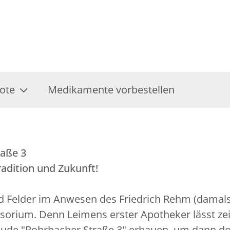
ote
Medikamente vorbestellen
raße 3
dition und Zukunft!
d Felder im Anwesen des Friedrich Rehm (damals 
sorium. Denn Leimens erster Apotheker lässt zei
 "Rohrbacher Straße 3" erbauen, um dann dort d