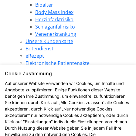
Bioalter
Body Mass Index
Herzinfarktrisiko
Schlaganfallrisiko
Venenerkrankung
Unsere Kundenkarte
Botendienst
eRezept
Elektronische Patientenakte
Pharmazeutische Dienstleistungen
Cookie Zustimmung
Angebote
Auf unserer Website verwenden wir Cookies, um Inhalte und
SPARezept
Angebote zu optimieren. Einige Funktionen dieser Website
Produkt des Monats
benötigen Ihre Zustimmung, um einwandfrei zu funktionieren.
LINDA Gewinnspiel
Sie können durch Klick auf „Alle Cookies zulassen“ alle Cookies
LINDA Aktion
akzeptieren, durch Klick auf „Nur notwendige Cookies
LINDA Eigenmarke
akzeptieren“ nur notwendige Cookies akzeptieren, oder durch
Gesundheitsthemen
Klick auf "Einstellungen" individuelle Einstellungen vornehmen.
Durch Nutzung dieser Website geben Sie in jedem Fall Ihre
LINDA Coupons
Einwilligung zu den notwendigen Cookies. Die